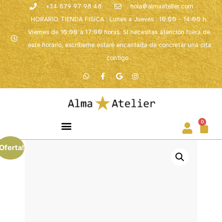
+34 679 97 98 48
hola@almaatelier.com
HORARiO TiENDA FíSiCA : Lunes a Jueves : 10:00 - 14:00 h.
Viernes de 10:00 a 17:00 horas. Si necesitas atención fuera de
este horario, escríbeme estaré encantada de concretar una cita
contigo .
0
Oferta!