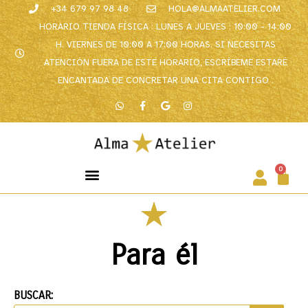
+34 679 97 98 48
HOLA@ALMAATELIER.COM
HORARIO TIENDA FÍSICA : LUNES A JUEVES : 10:00 - 14:00
H. VIERNES DE 10:00 A 17:00 HORAS. SI NECESITAS
ATENCIÓN FUERA DE ESTE HORARIO, ESCRÍBEME ESTARÉ
ENCANTADA DE CONCRETAR UNA CITA CONTIGO .
0
Para él
BUSCAR: