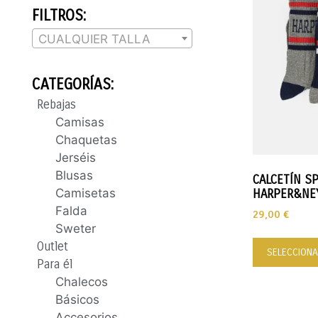
FILTROS:
CUALQUIER TALLA
CATEGORÍAS:
Rebajas
Camisas
Chaquetas
Jerséis
Blusas
CALCETÍN S
Camisetas
HARPER&NE
Falda
29,00
€
Sweter
Outlet
SELECCIONA
Para él
Chalecos
Básicos
Accesorios