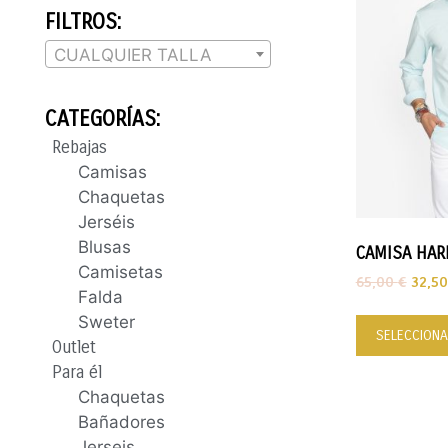
FILTROS:
CUALQUIER TALLA
CATEGORÍAS:
Rebajas
Camisas
Chaquetas
Jerséis
Blusas
CAMISA HAR
Camisetas
65,00
€
32,5
Falda
Sweter
SELECCIONA
Outlet
Para él
Chaquetas
Bañadores
Jerseis