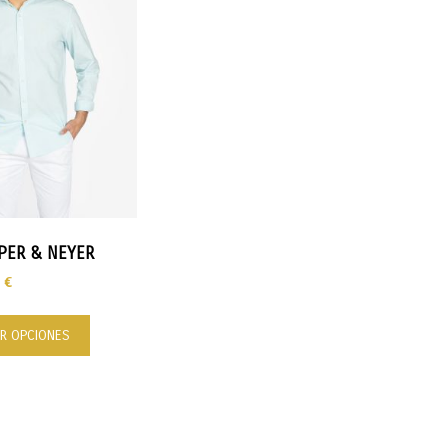
PER & NEYER
0
€
R OPCIONES