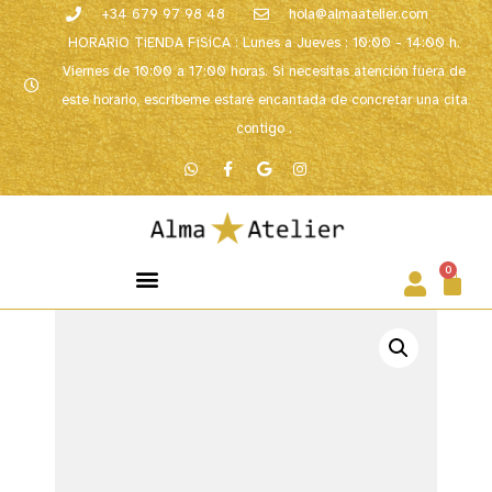
+34 679 97 98 48
hola@almaatelier.com
HORARiO TiENDA FíSiCA : Lunes a Jueves : 10:00 - 14:00 h.
Viernes de 10:00 a 17:00 horas. Si necesitas atención fuera de
este horario, escríbeme estaré encantada de concretar una cita
contigo .
0