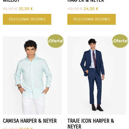
WILLIOT
HARPER & NEYER
65,00
€
32,50
€
49,00
€
24,50
€
SELECCIONAR OPCIONES
SELECCIONAR OPCIONES
¡Oferta!
¡Oferta!
CAMISA HARPER & NEYER
TRAJE ICON HARPER &
NEYER