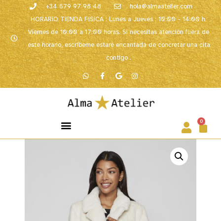
+34 679 97 98 48
hola@almaatelier.com
HORARiO TiENDA FíSiCA : Lunes a Jueves : 10:00 - 14:00 h.
Viernes de 10:00 a 17:00 horas. Si necesitas atención fuera de
este horario, escríbeme estaré encantada de concretar una cita
contigo .
0